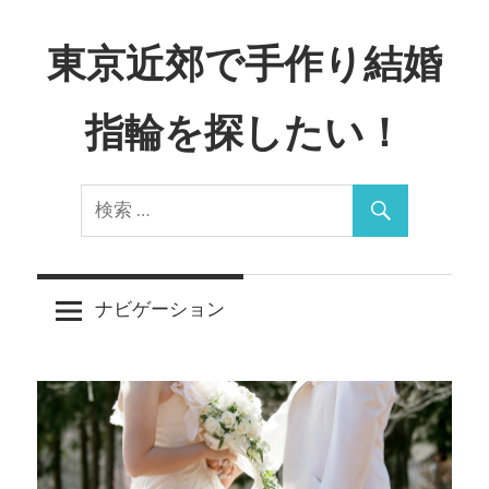
コ
ン
東京近郊で手作り結婚
テ
ン
指輪を探したい！
ツ
へ
Just
ス
another
キ
WordPress
ッ
site
プ
ナビゲーション