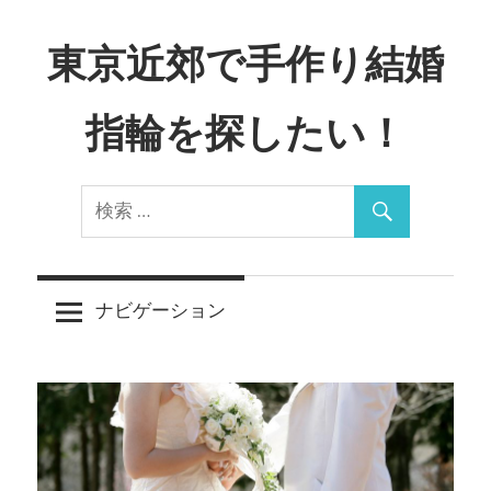
コ
ン
東京近郊で手作り結婚
テ
ン
指輪を探したい！
ツ
へ
Just
ス
another
キ
WordPress
ッ
site
プ
ナビゲーション