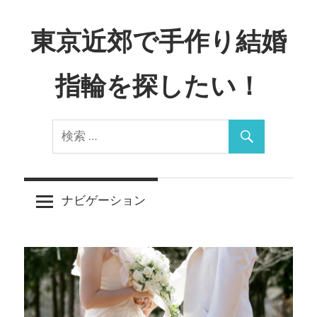
コ
ン
東京近郊で手作り結婚
テ
ン
指輪を探したい！
ツ
へ
Just
ス
another
キ
WordPress
ッ
site
プ
ナビゲーション