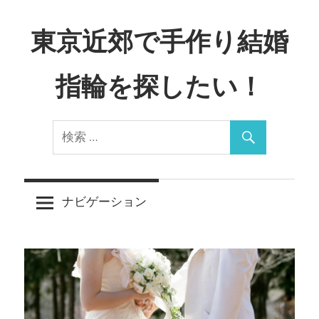
コ
ン
東京近郊で手作り結婚
テ
ン
指輪を探したい！
ツ
へ
Just
ス
another
キ
WordPress
ッ
site
プ
ナビゲーション