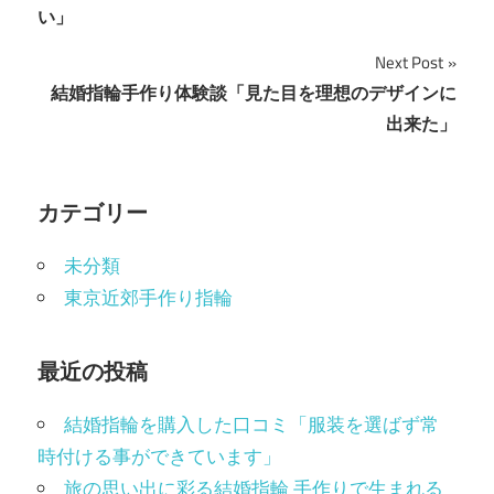
稿
い」
ナ
Next Post
ビ
結婚指輪手作り体験談「見た目を理想のデザインに
出来た」
ゲ
ー
カテゴリー
シ
ョ
未分類
東京近郊手作り指輪
ン
最近の投稿
結婚指輪を購入した口コミ「服装を選ばず常
時付ける事ができています」
旅の思い出に彩る結婚指輪 手作りで生まれる