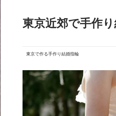
コ
ン
テ
東京近郊で手作り
ン
ツ
Just
へ
another
ス
WordPress
東京で作る手作り結婚指輪
キ
site
ッ
プ