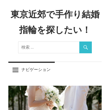
コ
ン
東京近郊で手作り結婚
テ
ン
指輪を探したい！
ツ
へ
Just
ス
another
キ
WordPress
ッ
site
プ
ナビゲーション