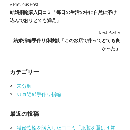
投
Previous Post
結婚指輪購入口コミ「毎日の生活の中に自然に溶け
稿
込んでおりとても満足」
ナ
Next Post
ビ
結婚指輪手作り体験談「このお店で作ってとても良
かった」
ゲ
ー
カテゴリー
シ
ョ
未分類
東京近郊手作り指輪
ン
最近の投稿
結婚指輪を購入した口コミ「服装を選ばず常