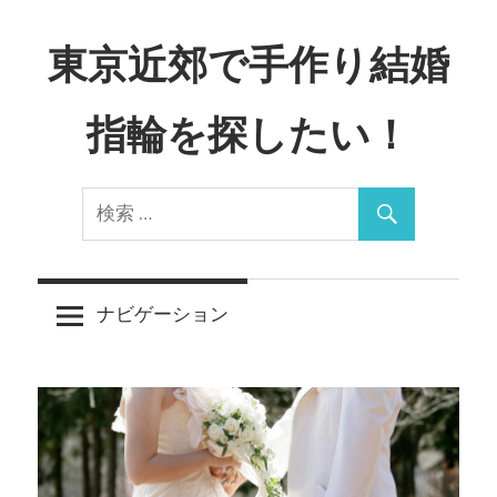
コ
ン
東京近郊で手作り結婚
テ
ン
指輪を探したい！
ツ
へ
Just
ス
another
キ
WordPress
ッ
site
プ
ナビゲーション