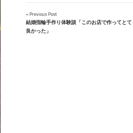
投
Previous Post
結婚指輪手作り体験談「このお店で作ってとて
稿
良かった」
ナ
ビ
ゲ
ー
シ
ョ
ン