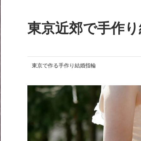
コ
ン
テ
東京近郊で手作り
ン
ツ
Just
へ
another
ス
WordPress
東京で作る手作り結婚指輪
キ
site
ッ
プ