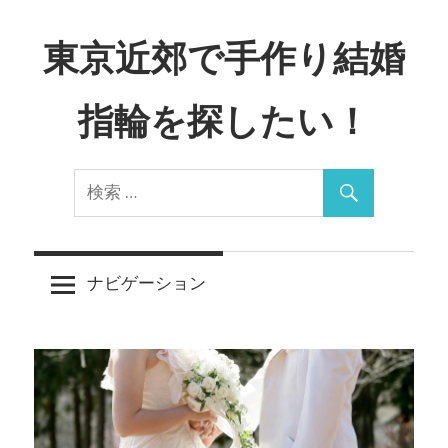
コ
ン
東京近郊で手作り結婚
テ
ン
指輪を探したい！
ツ
へ
Just
ス
another
キ
WordPress
ッ
site
プ
ナビゲーション