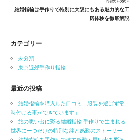
Next Post
ビ
結婚指輪は手作りで特別に大阪にもある魅力的な工
房体験を徹底解説
ゲ
ー
カテゴリー
シ
ョ
未分類
東京近郊手作り指輪
ン
最近の投稿
結婚指輪を購入した口コミ「服装を選ばず常
時付ける事ができています」
旅の思い出に彩る結婚指輪 手作りで生まれる
世界に一つだけの特別な絆と感動のストーリー
結婚指輪を手作りで残す感動と思い出を彩る