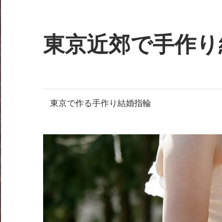
コ
ン
テ
東京近郊で手作り
ン
ツ
Just
へ
another
ス
WordPress
東京で作る手作り結婚指輪
キ
site
ッ
プ