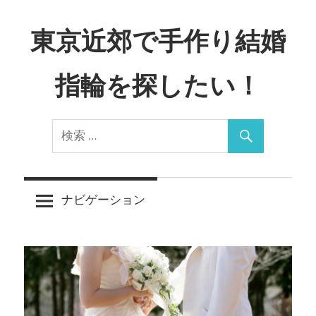
コ
ン
東京近郊で手作り結婚
テ
ン
指輪を探したい！
ツ
へ
Just
ス
another
キ
WordPress
ッ
site
プ
ナビゲーション