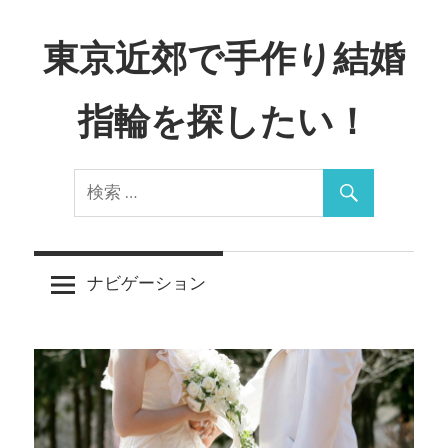
コ
ン
東京近郊で手作り結婚
テ
ン
指輪を探したい！
ツ
へ
Just
ス
another
キ
WordPress
ッ
site
プ
ナビゲーション