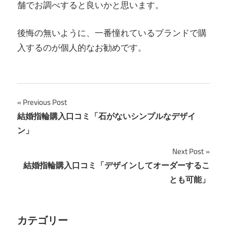
舗でお調べすると良いかと思います。
後悔の無いように、一番憧れているブランドで購
入するのが個人的なお勧めです。
投
Previous Post
結婚指輪購入口コミ「石がないシンプルなデザイ
稿
ン」
ナ
Next Post
ビ
結婚指輪購入口コミ「デザインしてオーダーするこ
とも可能」
ゲ
ー
カテゴリー
シ