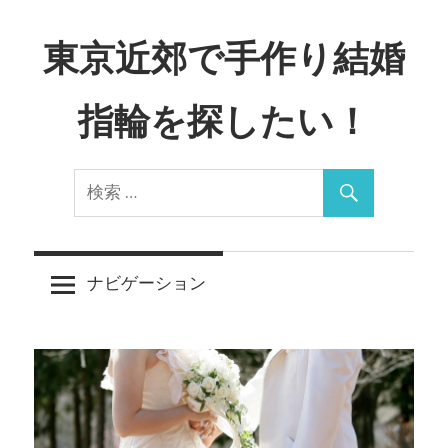
コ
ン
東京近郊で手作り結婚
テ
ン
指輪を探したい！
ツ
へ
Just
ス
another
キ
WordPress
ッ
site
プ
ナビゲーション